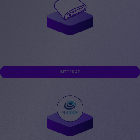
I
N
T
E
G
R
A
R