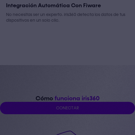
Integración Automática Con Fiware
No necesitas ser un experto. iris360 detecta los datos de tus
dispositivos en un solo clic.
Cómo
funciona iris360
C
O
N
E
C
T
A
R