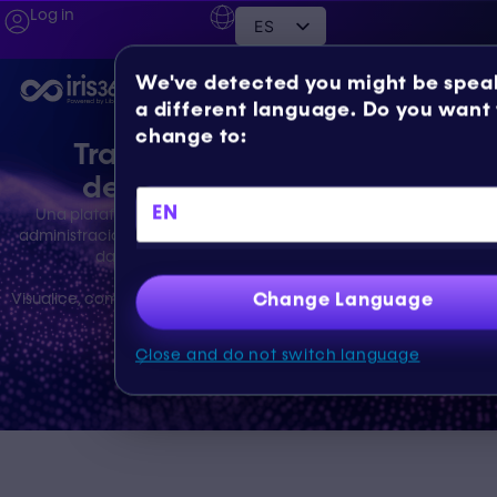
Log in
ES
We've detected you might be
speaking a different language.
Do you want to change to:
Transforma tus datos en
decisiones inteligentes
EN
Una plataforma IoT modular y escalable para empresas y
administraciones públicas, diseñada para gestionar y analizar
datos en tiempo real con total seguridad.
Change Language
Visualice, comparta y maximice el valor de su información, todo
en un solo lugar.
Close and do not switch language