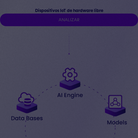
Dispositivos IoT de hardware libre
A
N
A
L
I
Z
A
R